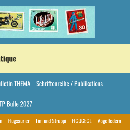
atique
Bulletin THEMA
Schriftenreihe / Publikations
TP Bulle 2027
n
Flugsaurier
Tim und Struppi
FIGUGEGL
Vogelfedern