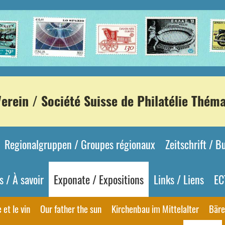
rein / Société Suisse de Philatélie Thém
Regionalgruppen / Groupes régionaux
Zeitschrift / 
 / À savoir
Exponate / Expositions
Links / Liens
EC
 et le vin
Our father the sun
Kirchenbau im Mittelalter
Bäre