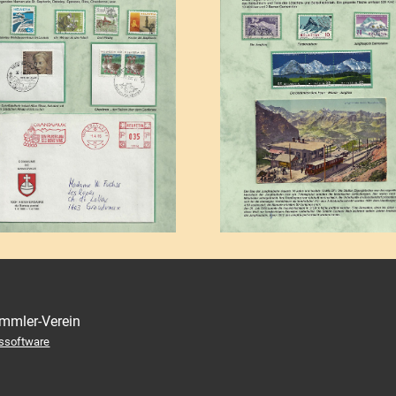
mmler-Verein
nssoftware