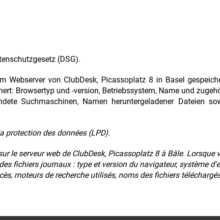
tenschutzgesetz (DSG).
 Webserver von ClubDesk, Picassoplatz 8 in Basel gespeicher
hert: Browsertyp und -version, Betriebssystem, Name und zugehö
ete Suchmaschinen, Namen heruntergeladener Dateien sowie
la protection des données (LPD).
ur le serveur web de ClubDesk, Picassoplatz 8 à Bâle. Lorsque v
es fichiers journaux : type et version du navigateur, système d'e
cès, moteurs de recherche utilisés, noms des fichiers téléchargés