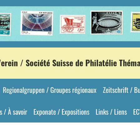
rein / Société Suisse de Philatélie Thém
Regionalgruppen / Groupes régionaux
Zeitschrift / 
 / À savoir
Exponate / Expositions
Links / Liens
EC